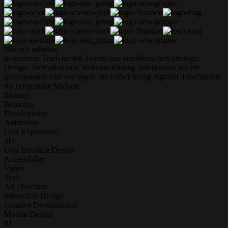
Wie wir arbeiten
In unserem Team treffen Talente aus den Bereichen Strategie,
Design, Animation und Webentwicklung aufeinander, die ein
gemeinsames Ziel verfolgen: die Entwicklung digitaler Touchpoints
für zeitgemäße Marken.
Strategy
Branding
Development
Animation
User Experience
3D
User Interface Design
Accessibility
Video
Text
Art Direction
Interaction Design
Creative Development
Motion Design
01