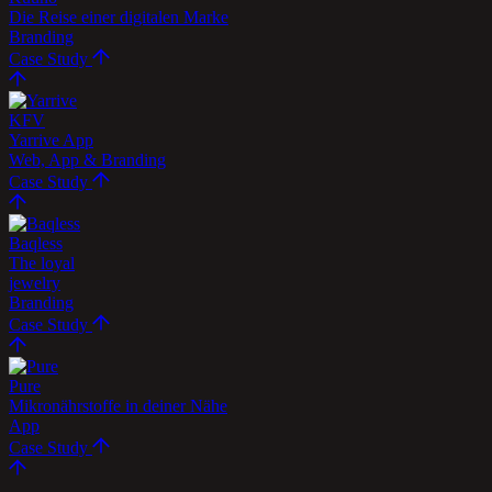
Die Reise einer digitalen Marke
Branding
Case Study
KFV
Yarrive App
Web, App & Branding
Case Study
Baqless
The loyal
jewelry
Branding
Case Study
Pure
Mikronährstoffe in deiner Nähe
App
Case Study